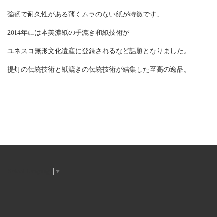
強靭で耐久性がある薄くムラのない紙が特徴です。
2014年には本美濃紙の手漉き和紙技術が
ユネスコ無形文化遺産に登録されるなど話題となりました。
提灯の伝統技術と紙漉きの伝統技術が結集した至高の逸品。
Select Language
▼